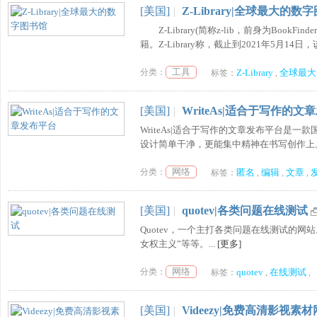
[美国]
|
Z-Library|全球最大的数
Z-Library(简称z-lib，前身为Boo
籍。Z-Library称，截止到2021年5月14日，该
工具
分类：
Z-Library
全球最大
标签：
,
[美国]
|
WriteAs|适合于写作的文
WriteAs|适合于写作的文章发布平台
设计简单干净，更能集中精神在书写创作上。
网络
分类：
匿名
编辑
文章
标签：
,
,
,
[美国]
|
quotev|各类问题在线测试
Quotev，一个主打各类问题在线测试的网
女权主义”等等。...
[更多]
网络
分类：
quotev
在线测试
标签：
,
,
[美国]
|
Videezy|免费高清影视素材