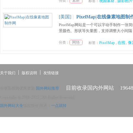
素材
分类：
视频素材
摄影图片
标签：
,
[美国]
|
PixelMap|在线像素地图制
PixelMap网站是一个可以字动手制作
景颜色、形状等矢量图，支持调整大小间隔，
网络
分类：
PixelMap
在线
像
标签：
,
,
关于我们
版权说明
友情链接
目前收录国内外网站
1964
分享互联网优秀资源-
国外网站推荐
Copyright ◎ 2018-2022
, All Rights Reserved.
国外网站大全
版权所有
技术：
一点就转