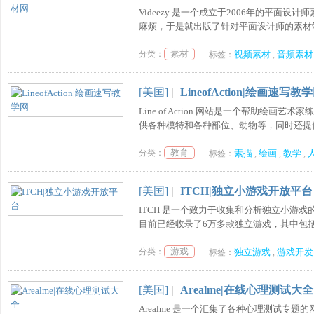
Videezy 是一个成立于2006年的平面
麻烦，于是就出版了针对平面设计师的素材站
素材
分类：
视频素材
音频素材
标签：
,
[美国]
|
LineofAction|绘画速写教
Line of Action 网站是一个帮助
供各种模特和各种部位、动物等，同时还提供
教育
分类：
素描
绘画
教学
标签：
,
,
,
[美国]
|
ITCH|独立小游戏开放平台
ITCH 是一个致力于收集和分析独立小游
目前已经收录了6万多款独立游戏，其中包括
游戏
分类：
独立游戏
游戏开发
标签：
,
[美国]
|
Arealme|在线心理测试大全
Arealme 是一个汇集了各种心理测试专