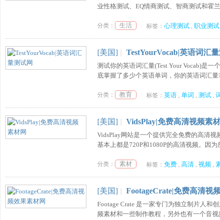
业性格测试、EQ情商测试、智商测试和霍兰德
生活
分类：
心理测试
职业测试
标签：
,
[美国]
|
TestYourVocab|英语词
测试你的英语词汇量(Test Your Voc
底掌握了多少个英语单词，你的英语词汇量掌
教育
分类：
英语
单词
测试
标签：
,
,
,
[美国]
|
VidsPlay|免费高清视频素
VidsPlay网站是一个提供完全免费的高清
基本上都是720P和1080P的高清视频。因
素材
分类：
免费
高清
视频
标签：
,
,
,
[美国]
|
FootageCrate|免费高
Footage Crate 是一家专门为独立
频素材和一些制作教程，另外也有一个音视频