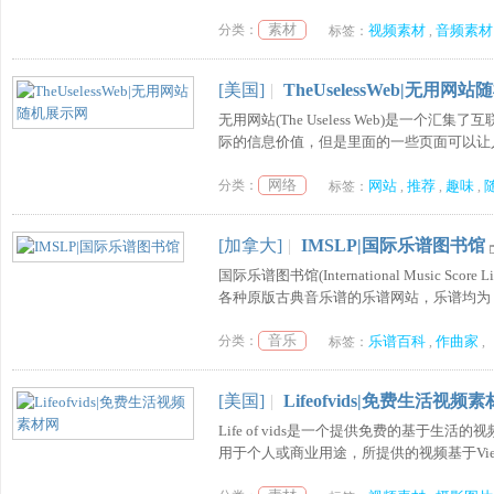
素材
分类：
视频素材
音频素材
标签：
,
[美国]
|
TheUselessWeb|无用网
无用网站(The Useless Web)是
际的信息价值，但是里面的一些页面可以让人
网络
分类：
网站
推荐
趣味
标签：
,
,
,
[加拿大]
|
IMSLP|国际乐谱图书馆
国际乐谱图书馆(International Music 
各种原版古典音乐谱的乐谱网站，乐谱均为 p
音乐
分类：
乐谱百科
作曲家
标签：
,
,
[美国]
|
Lifeofvids|免费生活视频
Life of vids是一个提供免费的基
用于个人或商业用途，所提供的视频基于Vie