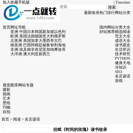
加入收藏
手机版
|
Translate
搜索
最新收录
热门排行
网站分类
首页
网址导航
国内网站
分类大全
亚洲:
中国
日本
韩国
新加坡
以色列
好站推荐
精选阅读
欧洲:
英国
法国
德国
意大利
俄罗斯
范文大全
北美洲:
美国
加拿大
墨西哥
古巴
成语大全
南美洲:
巴西
阿根廷
秘鲁
智利
海地
读书观史
非洲:
埃及
南非
肯尼亚
加纳
摩洛哥
生活常识
大洋洲:
澳大利亚
新西兰
技术研究
PYTHON
健身天地
冷知识
SEO
名言谚语
游戏
视觉图库
网站专题
摄影
插画
艺术
壁纸
刊物
自拍
首页
>
阅读
>
名言谚语
但斌《时间的玫瑰》读书收录