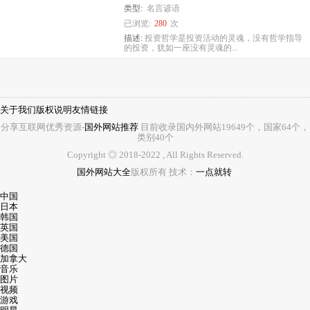
类型:
名言谚语
已浏览:
280
次
描述:
投资哲学是投资活动的灵魂，没有哲学指导
的投资，犹如一座没有灵魂的...
关于我们
版权说明
友情链接
分享互联网优秀资源-
国外网站推荐
目前收录国内外网站
19649
个，国家
64
个，
类别
40
个
Copyright ◎ 2018-2022
, All Rights Reserved.
国外网站大全
版权所有
技术：
一点就转
中国
日本
韩国
英国
美国
德国
加拿大
音乐
图片
视频
游戏