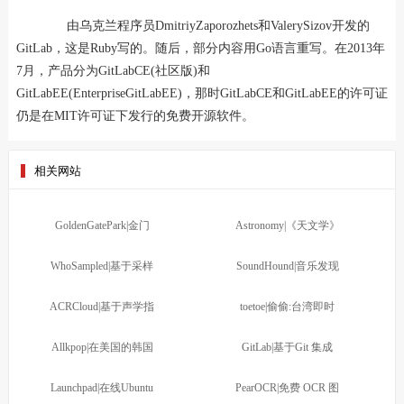
由乌克兰程序员DmitriyZaporozhets和ValerySizov开发的
GitLab，这是Ruby写的。随后，部分内容用Go语言重写。在2013年
7月，产品分为GitLabCE(社区版)和
GitLabEE(EnterpriseGitLabEE)，那时GitLabCE和GitLabEE的许可证
仍是在MIT许可证下发行的免费开源软件。
相关网站
GoldenGatePark|金门
Astronomy|《天文学》
WhoSampled|基于采样
SoundHound|音乐发现
ACRCloud|基于声学指
toetoe|偷偷:台湾即时
Allkpop|在美国的韩国
GitLab|基于Git 集成
Launchpad|在线Ubuntu
PearOCR|免费 OCR 图