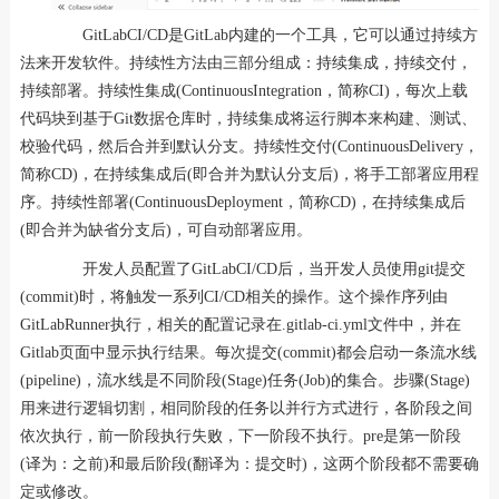
GitLabCI/CD是GitLab内建的一个工具，它可以通过持续方
法来开发软件。持续性方法由三部分组成：持续集成，持续交付，
持续部署。持续性集成(ContinuousIntegration，简称CI)，每次上载
代码块到基于Git数据仓库时，持续集成将运行脚本来构建、测试、
校验代码，然后合并到默认分支。持续性交付(ContinuousDelivery，
简称CD)，在持续集成后(即合并为默认分支后)，将手工部署应用程
序。持续性部署(ContinuousDeployment，简称CD)，在持续集成后
(即合并为缺省分支后)，可自动部署应用。
开发人员配置了GitLabCI/CD后，当开发人员使用git提交
(commit)时，将触发一系列CI/CD相关的操作。这个操作序列由
GitLabRunner执行，相关的配置记录在.gitlab-ci.yml文件中，并在
Gitlab页面中显示执行结果。每次提交(commit)都会启动一条流水线
(pipeline)，流水线是不同阶段(Stage)任务(Job)的集合。步骤(Stage)
用来进行逻辑切割，相同阶段的任务以并行方式进行，各阶段之间
依次执行，前一阶段执行失败，下一阶段不执行。pre是第一阶段
(译为：之前)和最后阶段(翻译为：提交时)，这两个阶段都不需要确
定或修改。