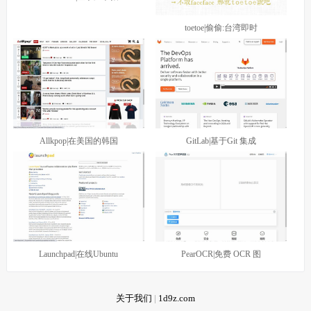
toetoe|偷偷:台湾即时
Allkpop|在美国的韩国
GitLab|基于Git 集成
Launchpad|在线Ubuntu
PearOCR|免费 OCR 图
关于我们
|
1d9z.com