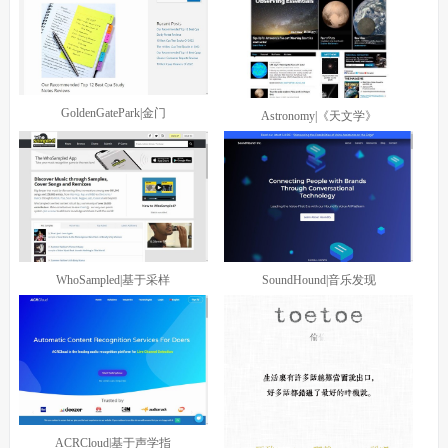
GoldenGatePark|金门
Astronomy|《天文学》
WhoSampled|基于采样
SoundHound|音乐发现
ACRCloud|基于声学指