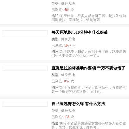
类型:
健身天地
已浏览:
464
次
描述:
对于硬拉，很多人都有所了解，硬拉又分为
屈腿硬拉、直腿硬拉，但是这两...
每天原地跑步10分钟有什么好处
类型:
健身天地
已浏览:
1077
次
描述:
对于跑步，相信大家都十分了解，跑步是我
们生活中最常见的运动之一了...
直腿硬拉的标准动作要领 千万不要做错了
类型:
健身天地
已浏览:
852
次
描述:
对于直腿硬拉，很多人都不陌生，直腿硬拉
是一个很好的锻练动作，而且直...
自己练翘臀怎么练 有什么方法
类型:
健身天地
已浏览:
136
次
描述:
如今不管是男生还是女生都有很多人喜欢健
身，而对于女生来说，健身可...