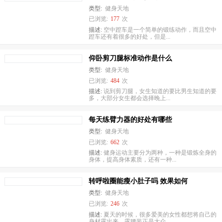
类型:
健身天地
已浏览:
177
次
描述:
空中蹬车是一个简单的锻练动作，而且空中
蹬车还有着很多的好处，但是...
仰卧剪刀腿标准动作是什么
类型:
健身天地
已浏览:
484
次
描述:
说到剪刀腿，女生知道的要比男生知道的要
多，大部分女生都会选择晚上...
每天练臂力器的好处有哪些
类型:
健身天地
已浏览:
662
次
描述:
健身运动主要分为两种，一种是锻炼全身的
身体，提高身体素质，还有一种...
转呼啦圈能瘦小肚子吗 效果如何
类型:
健身天地
已浏览:
246
次
描述:
夏天的时候，很多爱美的女性都想将自己的
身材露出来，露腰装正是大众...