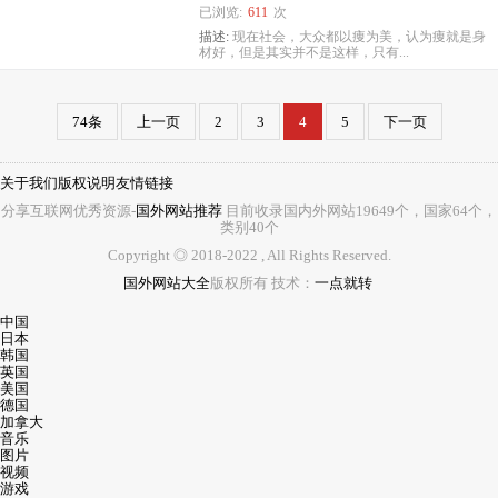
已浏览:
611
次
描述:
现在社会，大众都以痩为美，认为痩就是身
材好，但是其实并不是这样，只有...
74条
上一页
2
3
4
5
下一页
关于我们
版权说明
友情链接
分享互联网优秀资源-
国外网站推荐
目前收录国内外网站
19649
个，国家
64
个，
类别
40
个
Copyright ◎ 2018-2022
, All Rights Reserved.
国外网站大全
版权所有
技术：
一点就转
中国
日本
韩国
英国
美国
德国
加拿大
音乐
图片
视频
游戏