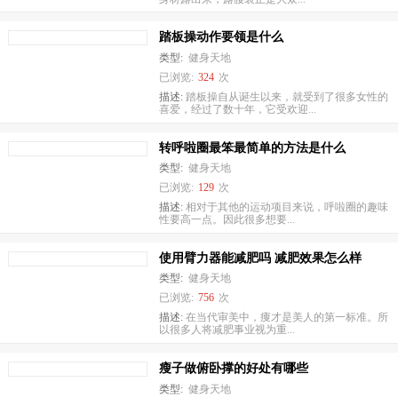
踏板操动作要领是什么
类型:
健身天地
已浏览:
324
次
描述:
踏板操自从诞生以来，就受到了很多女性的
喜爱，经过了数十年，它受欢迎...
转呼啦圈最笨最简单的方法是什么
类型:
健身天地
已浏览:
129
次
描述:
相对于其他的运动项目来说，呼啦圈的趣味
性要高一点。因此很多想要...
使用臂力器能减肥吗 减肥效果怎么样
类型:
健身天地
已浏览:
756
次
描述:
在当代审美中，痩才是美人的第一标准。所
以很多人将减肥事业视为重...
瘦子做俯卧撑的好处有哪些
类型:
健身天地