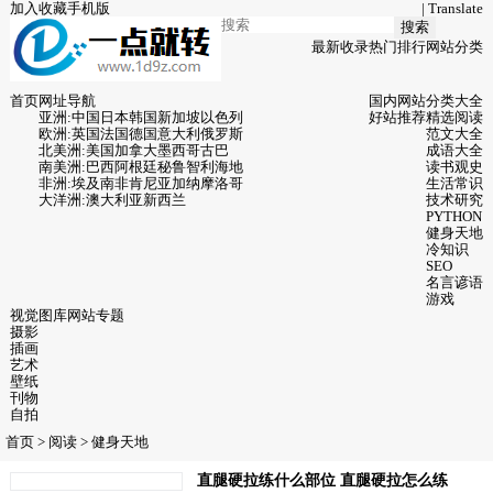
加入收藏
手机版
|
Translate
搜索
最新收录
热门排行
网站分类
首页
网址导航
国内网站
分类大全
亚洲:
中国
日本
韩国
新加坡
以色列
好站推荐
精选阅读
欧洲:
英国
法国
德国
意大利
俄罗斯
范文大全
北美洲:
美国
加拿大
墨西哥
古巴
成语大全
南美洲:
巴西
阿根廷
秘鲁
智利
海地
读书观史
非洲:
埃及
南非
肯尼亚
加纳
摩洛哥
生活常识
大洋洲:
澳大利亚
新西兰
技术研究
PYTHON
健身天地
冷知识
SEO
名言谚语
游戏
视觉图库
网站专题
摄影
插画
艺术
壁纸
刊物
自拍
首页
>
阅读
>
健身天地
直腿硬拉练什么部位 直腿硬拉怎么练