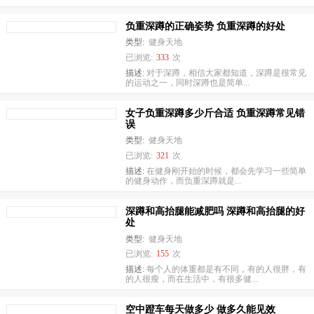
负重深蹲的正确姿势 负重深蹲的好处
类型:
健身天地
已浏览:
333
次
描述:
对于深蹲，相信大家都知道，深蹲是很常见
的运动之一，同时深蹲也是简单...
女子负重深蹲多少斤合适 负重深蹲常见错
误
类型:
健身天地
已浏览:
321
次
描述:
在健身刚开始的时候，都会先学习一些简单
的健身动作，而负重深蹲就是...
深蹲和高抬腿能减肥吗 深蹲和高抬腿的好
处
类型:
健身天地
已浏览:
155
次
描述:
每个人的体重都是有不同，有的人很胖，有
的人很瘦，而在生活中，有很多健...
空中蹬车每天做多少 做多久能见效