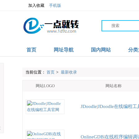
加入收藏
手机版
首页
网址导航
国内网站
分类
当前位置：
首页
>
最新收录
网站LOGO
网站名称
JDoodle|JDoodle在线编程
大
OnlineGDB|在线程序编辑