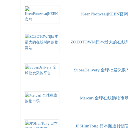
KeenFootwear|KEEN官网
ZOZOTOWN|日本最大的在线
SuperDelivery|全球批发采
Mercari|全球在线购物市
JPSHunTong|日本顺通转运