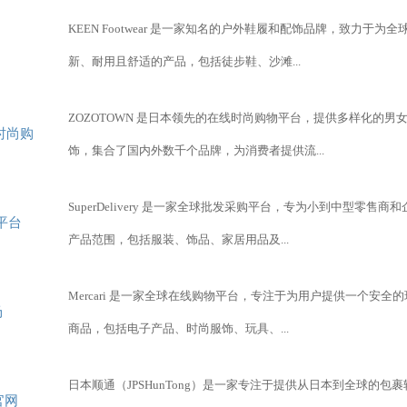
KEEN Footwear 是一家知名的户外鞋履和配饰品牌，致力于为
新、耐用且舒适的产品，包括徒步鞋、沙滩...
ZOZOTOWN 是日本领先的在线时尚购物平台，提供多样化的男
时尚购
饰，集合了国内外数千个品牌，为消费者提供流...
SuperDelivery 是一家全球批发采购平台，专为小到中型零售商
购平台
产品范围，包括服装、饰品、家居用品及...
Mercari 是一家全球在线购物平台，专注于为用户提供一个安全
场
商品，包括电子产品、时尚服饰、玩具、...
日本顺通（JPSHunTong）是一家专注于提供从日本到全球的包
官网