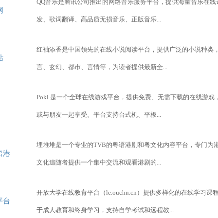
QQ音乐是腾讯公司推出的网络音乐服务平台，提供海量音乐在线
网
发、歌词翻译、高品质无损音乐、正版音乐...
红袖添香是中国领先的在线小说阅读平台，提供广泛的小说种类
站
言、玄幻、都市、言情等，为读者提供最新全...
Poki 是一个全球在线游戏平台，提供免费、无需下载的在线游戏
或与朋友一起享受。平台支持台式机、平板...
埋堆堆是一个专业的TVB的粤语港剧和粤文化内容平台，专门为
粤语港
文化追随者提供一个集中交流和观看港剧的...
开放大学在线教育平台（le.ouchn.cn）提供多样化的在线学习
平台
于成人教育和终身学习，支持自学考试和远程教...