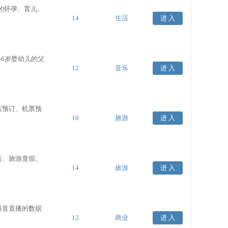
面的怀孕、育儿、
14
生活
进 入
6岁婴幼儿的父
12
音乐
进 入
店预订、机票预
16
旅游
进 入
店、旅游度假、
14
旅游
进 入
抖音直播的数据
12
商业
进 入