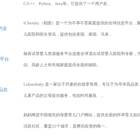
C/C++、Python、Java等。它提供了一个用户友...
iCheruby（相因）是一个为不孕不育家庭提供的全球信息平台，
庭的全
儿医院和医生资讯，提供包括美国、泰国、马来...
柚喜试管婴儿资源服务平台连接全球顶尖试管婴儿医院和专家，
务平台
侣、高龄人士和失独家庭提供全面的辅助...
Luksusbaby 是一家位于丹麦的在线零售商，专注于为寻求高品
用品在
儿童产品的父母提供服务，包括时尚服装、...
妈妈网是中国领先的母婴育儿门户网站，提供全面的怀孕育儿知
活跃社区，覆盖32个城市，是腾讯投资的唯一...