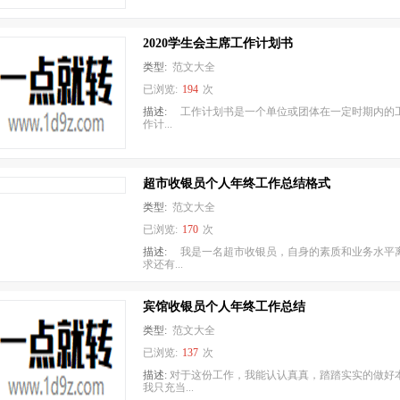
2020学生会主席工作计划书
类型:
范文大全
已浏览:
194
次
描述:
工作计划书是一个单位或团体在一定时期内的
作计...
超市收银员个人年终工作总结格式
类型:
范文大全
已浏览:
170
次
描述:
我是一名超市收银员，自身的素质和业务水平
求还有...
宾馆收银员个人年终工作总结
类型:
范文大全
已浏览:
137
次
描述:
对于这份工作，我能认认真真，踏踏实实的做好
我只充当...