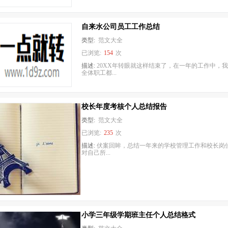
自来水公司员工工作总结
类型:
范文大全
已浏览:
154
次
描述:
20XX年转眼就这样结束了，在一年的工作中，
全体职工都...
校长年度考核个人总结报告
类型:
范文大全
已浏览:
235
次
描述:
伏案回眸，总结一年来的学校管理工作和校长岗
对自己所...
小学三年级学期班主任个人总结格式