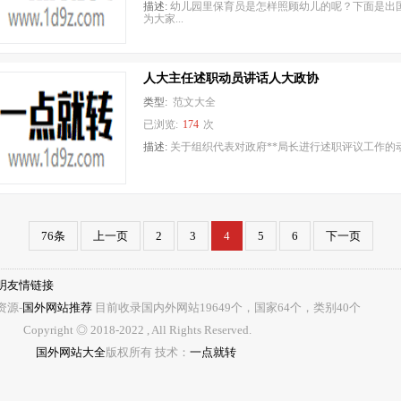
描述:
幼儿园里保育员是怎样照顾幼儿的呢？下面是出
为大家...
人大主任述职动员讲话人大政协
类型:
范文大全
已浏览:
174
次
描述:
关于组织代表对政府**局长进行述职评议工作的动员
76条
上一页
2
3
4
5
6
下一页
明
友情链接
资源-
国外网站推荐
目前收录国内外网站
19649
个，国家
64
个，类别
40
个
Copyright ◎ 2018-2022
, All Rights Reserved.
国外网站大全
版权所有
技术：
一点就转