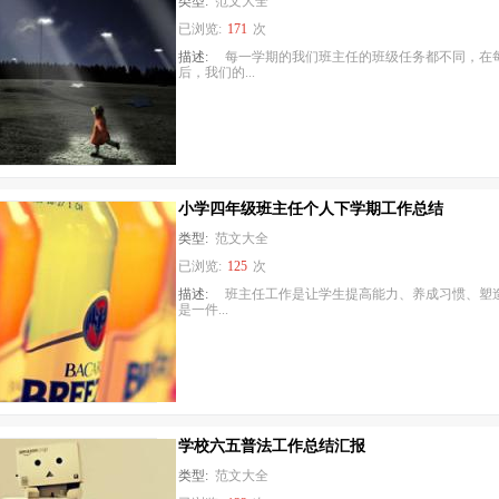
类型:
范文大全
已浏览:
171
次
描述:
每一学期的我们班主任的班级任务都不同，在
后，我们的...
小学四年级班主任个人下学期工作总结
类型:
范文大全
已浏览:
125
次
描述:
班主任工作是让学生提高能力、养成习惯、塑
是一件...
学校六五普法工作总结汇报
类型:
范文大全