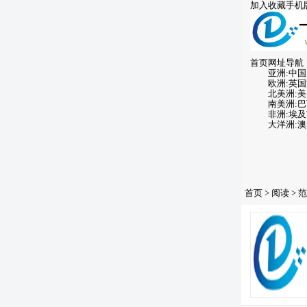
加入收藏
手机
首页
网址导航
亚洲:
中国
欧洲:
英国
北美洲:
美
南美洲:
巴
非洲:
埃及
大洋洲:
澳
首页
>
阅读
>
范