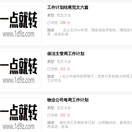
工作计划结尾范文六篇
类型:
范文大全
已浏览:
150
次
描述:
总之在20xx年里，我会借改革契机，继续加
度，提高自身...
保洁主管周工作计划
类型:
范文大全
已浏览:
212
次
描述:
1.在公司领导的带领下，负责日常的保洁管理
工作符合...
物业公司每周工作计划
类型:
范文大全
已浏览:
232
次
描述:
做任何工作都应有计划，以明确目的，避免盲
序渐进，有条...