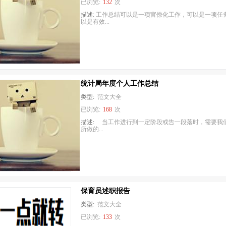
已浏览:
132
次
描述:
工作总结可以是一项官僚化工作，可以是一项任
以是有效...
统计局年度个人工作总结
类型:
范文大全
已浏览:
168
次
描述:
当工作进行到一定阶段或告一段落时，需要我
所做的...
保育员述职报告
类型:
范文大全
已浏览:
133
次