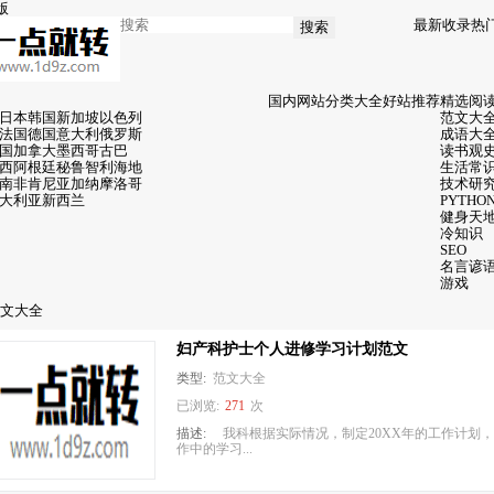
版
最新收录
热
搜索
国内网站
分类大全
好站推荐
精选阅
日本
韩国
新加坡
以色列
范文大
法国
德国
意大利
俄罗斯
成语大
国
加拿大
墨西哥
古巴
读书观
西
阿根廷
秘鲁
智利
海地
生活常
南非
肯尼亚
加纳
摩洛哥
技术研
大利亚
新西兰
PYTHO
健身天
冷知识
SEO
名言谚
游戏
文大全
妇产科护士个人进修学习计划范文
类型:
范文大全
已浏览:
271
次
描述:
我科根据实际情况，制定20XX年的工作计划
作中的学习...