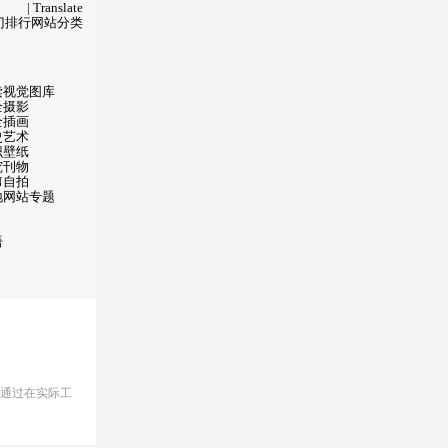
|
Translate
门排行
网站分类
读
视觉图库
全
摄影
全
插画
史
艺术
识
壁纸
究
刊物
N
自拍
地
网站专题
语
，通过在实际工