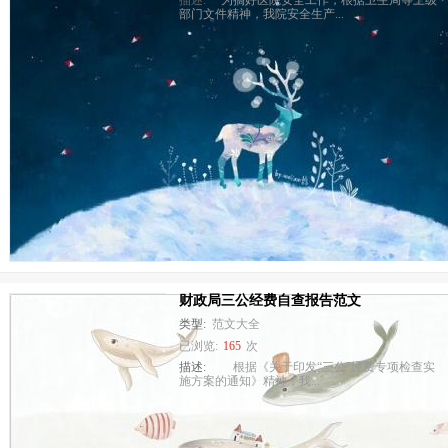
描述:
为搞好医院安全工作，根据卫生局等上级
部门文件精神，我院安全生产...
财政局三公经费自查报告范文
类型:
范文大全
已浏览:
165
次
描述:
根据《关于印发“三公”经费专项检查实
施方案的通知》精神，我...